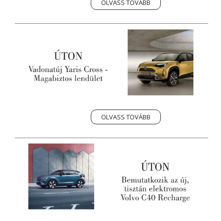
OLVASS TOVÁBB
OLVASS TOVÁBB