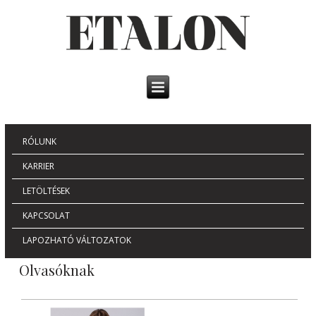
RÓLUNK
KARRIER
LETÖLTÉSEK
KAPCSOLAT
LAPOZHATÓ VÁLTOZATOK
Olvasóknak