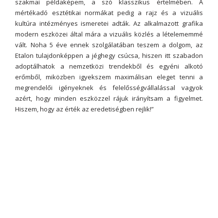
szakmai példaképem, a szó klasszikus értelmében. A
mértékadó esztétikai normákat pedig a rajz és a vizuális
kultúra intézményes ismeretei adták. Az alkalmazott grafika
modern eszközei által mára a vizuális közlés a lételememmé
vált. Noha 5 éve ennek szolgálatában teszem a dolgom, az
Etalon tulajdonképpen a jéghegy csúcsa, hiszen itt szabadon
adoptálhatok a nemzetközi trendekből és egyéni alkotó
erőmből, miközben igyekszem maximálisan eleget tenni a
megrendelői igényeknek és felelősségvállalással vagyok
azért, hogy minden eszközzel rájuk irányítsam a figyelmet.
Hiszem, hogy az érték az eredetiségben rejlik!”