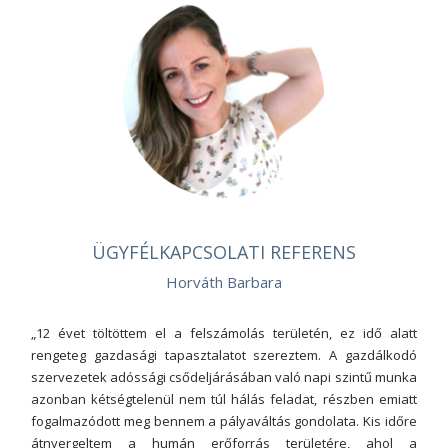
ÜGYFÉLKAPCSOLATI REFERENS
Horváth Barbara
„12 évet töltöttem el a felszámolás területén, ez idő alatt
rengeteg gazdasági tapasztalatot szereztem. A gazdálkodó
szervezetek adóssági csődeljárásában való napi szintű munka
azonban kétségtelenül nem túl hálás feladat, részben emiatt
fogalmazódott meg bennem a pályaváltás gondolata. Kis időre
átnyergeltem a humán erőforrás területére, ahol a