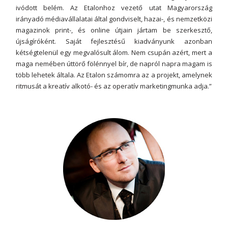
ivódott belém. Az Etalonhoz vezető utat Magyarország
irányadó médiavállalatai által gondviselt, hazai-, és nemzetközi
magazinok print-, és online útjain jártam be szerkesztő,
újságíróként. Saját fejlesztésű kiadványunk azonban
kétségtelenül egy megvalósult álom. Nem csupán azért, mert a
maga nemében úttörő fölénnyel bír, de napról napra magam is
több lehetek általa. Az Etalon számomra az a projekt, amelynek
ritmusát a kreatív alkotó- és az operatív marketingmunka adja.”