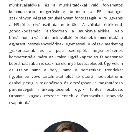
munkavállalókkal és a munkáltatókkal való folyamatos
kommunikáció megerősítette bennem a PR manager
szakirányon végzett tanulmányaim fontosságát. A PR ugyanis
a HR-től is elválaszthatatlan terület. A vállalati értékrend,
gondolkodásmód, elsősorban a munkavállalókkal való
bánásmód, a vállalat munkavállalói értékének kommunikálása
egyaránt összekapcsolódnak egymással. A cégek marketing
gyakorlatának és a piaci szereplők megismerésének
kompetenciája mára az Etalon ügyfélkapcsolati feladatainak
koordinálásában is szakmai előnnyé kovácsolódott. Úgy vélem
az Etalon mind a helyi, mind a nemzetközi trendeket
figyelembe vevő tartalmakat előállító úttörő médiaplatform,
ezáltal pedig a regionálisan és országosan is meghatározó
partnercégek márkaépítésének egyik fontos eszköze.
Örömmel vagyok részese ennek a fantasztikus innovatív
csapatnak."