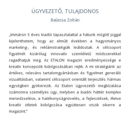
ÜGYVEZETŐ, TULAJDONOS
Balassa Zoltán
„Immáron 5 éves kiadói tapasztalattal a hátunk mögött joggal
kijelenthetem, hogy az elmúlt években a hagyományos
marketing-, és reklámstratégiák leáldoztak. A célcsoport
figyelmét kizárólag innovatív szemléletű módszerekkel
ragadhatjuk meg. Az ETALON magazin eredményessége e
kreatív koncepciók kidolgozásában rejlik. A mi stratégiánk az
értékes, releváns tartalomgyártásban és figyelmet generáló
vizualitásban, valamint célcsoport orientált terjesztés hármas
egységben gyökerezik. Az Etalon ügyvezetői megbízatása
számomra személyes ügy, melyben a kiadói háttér komplex
menedzselése, a hatékonyságnövelés, a fejlesztések, illetve
kreatív ötletek kidolgozása együttesen viszik sikerre a
magazint.”