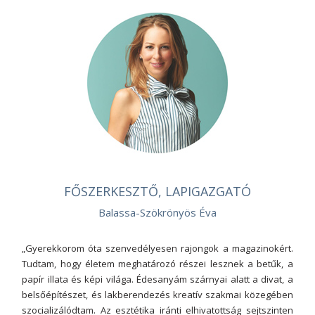
FŐSZERKESZTŐ, LAPIGAZGATÓ
Balassa-Szökrönyös Éva
„Gyerekkorom óta szenvedélyesen rajongok a magazinokért.
Tudtam, hogy életem meghatározó részei lesznek a betűk, a
papír illata és képi világa. Édesanyám szárnyai alatt a divat, a
belsőépítészet, és lakberendezés kreatív szakmai közegében
szocializálódtam. Az esztétika iránti elhivatottság sejtszinten