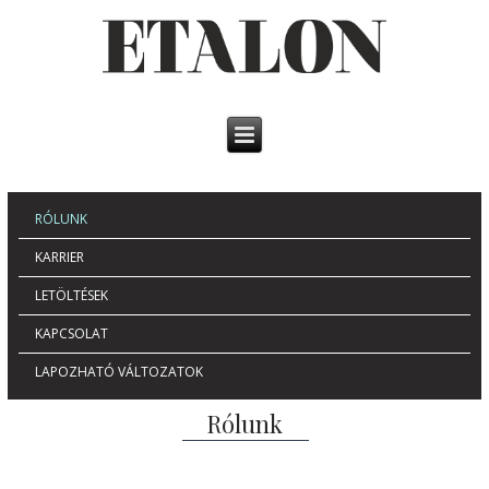
RÓLUNK
KARRIER
LETÖLTÉSEK
KAPCSOLAT
LAPOZHATÓ VÁLTOZATOK
Rólunk