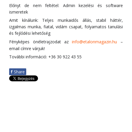
Előnyt de nem feltétel: Admin kezelési és software
ismeretek
Amit kínálunk: Teljes munkaidős állás, stabil háttér,
izgalmas munka, fiatal, vidám csapat, folyamatos tanulási
és fejlődési lehetőség
Fényképes önéletrajzodat az
info@etalonmagazin.hu
–
email címre várjuk!
További információ: +36 30 922 43 55
f
Share